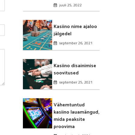
juuli 25, 2022
Kasiino nime ajaloo
jälgedel
september 26, 2021
Kasiino disainimise
soovitused
september 25, 2021
Vähemtuntud
kasiino lauamängud,
mida peaksite
proovima