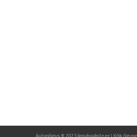
Autoriõigus © 2023 linnuhuviliste.ee | Kõik õigus