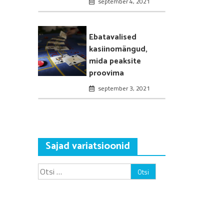
september 4, 2021
Ebatavalised
kasiinomängud,
mida peaksite
proovima
september 3, 2021
Sajad variatsioonid
Otsi: